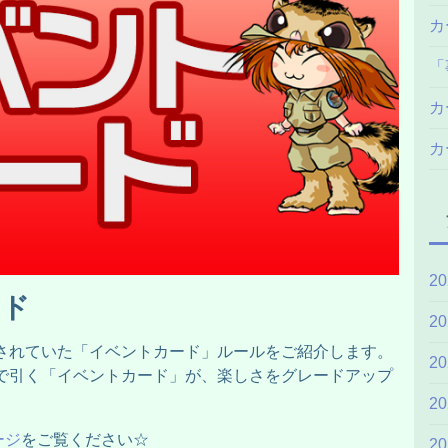
カ
「
カ
カ
2
ード
2
入されていた「イベントカード」ルールをご紹介します。
2
で引く「イベントカード」が、楽しさをグレードアップ
2
ージ
をご覧ください☆
2