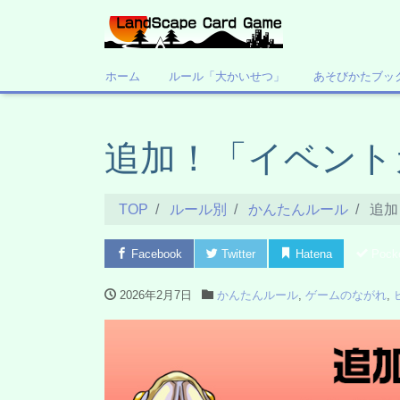
ホーム
ルール「大かいせつ」
あそびかたブッ
追加！「イベント
TOP
ルール別
かんたんルール
追加
Facebook
Twitter
Hatena
Pock
2026年2月7日
かんたんルール
,
ゲームのながれ
,