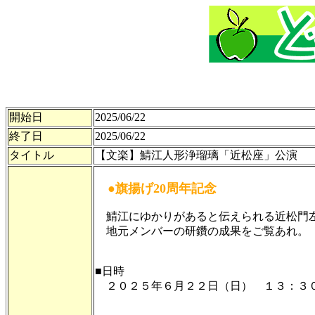
開始日
2025/06/22
終了日
2025/06/22
タイトル
【文楽】鯖江人形浄瑠璃「近松座」公演
●旗揚げ20周年記念
鯖江にゆかりがあると伝えられる近松門左
地元メンバーの研鑽の成果をご覧あれ。
■日時
２０２５年６月２２日（日） １３：３