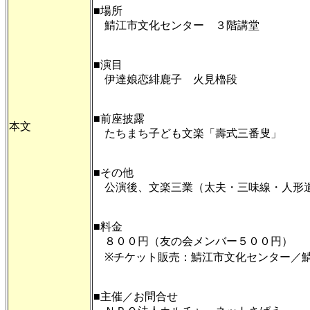
■場所
鯖江市文化センター ３階講堂
■演目
伊達娘恋緋鹿子 火見櫓段
■前座披露
本文
たちまち子ども文楽「壽式三番叟」
■その他
公演後、文楽三業（太夫・三味線・人形遣
■料金
８００円（友の会メンバー５００円）
※チケット販売：鯖江市文化センター／
■主催／お問合せ