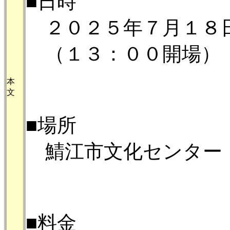
■日時
２０２５年７月１８日
（１３：００開場）
本
文
■場所
鯖江市文化センター
■料金