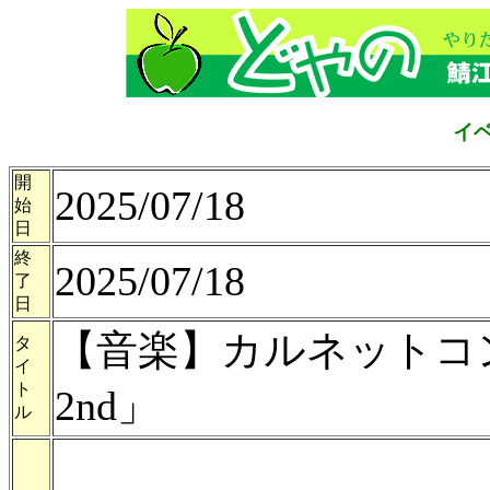
イ
開
2025/07/18
始
日
終
2025/07/18
了
日
【音楽】カルネットコ
タ
イ
ト
2nd」
ル