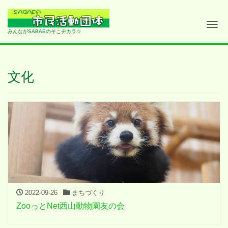
Me
みんながSABAEのそこヂカラ☆
文化
2022-09-26
まちづくり
ZooっとNet西山動物園友の会