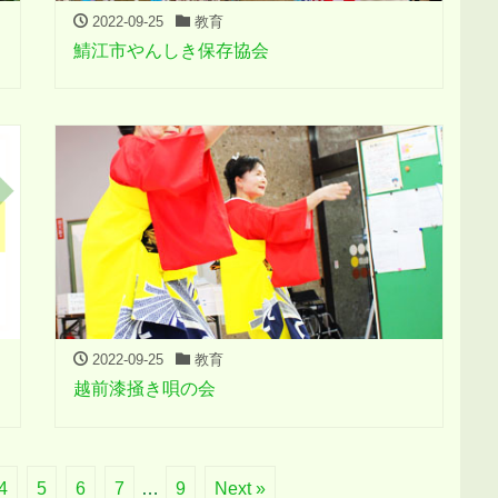
2022-09-25
教育
鯖江市やんしき保存協会
2022-09-25
教育
越前漆掻き唄の会
4
5
6
7
…
9
Next »