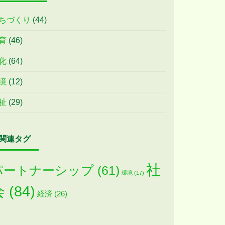
ちづくり
(44)
育
(46)
化
(64)
境
(12)
祉
(29)
関連タグ
社
パートナーシップ
(61)
環境
(17)
会
(84)
経済
(26)