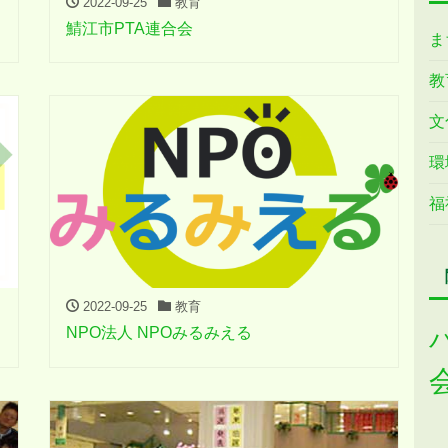
2022-09-25
教育
鯖江市PTA連合会
ま
教
文
環
福
2022-09-25
教育
NPO法人 NPOみるみえる