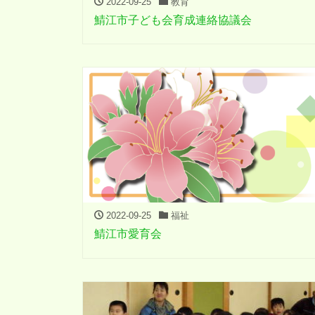
2022-09-25
教育
鯖江市子ども会育成連絡協議会
2022-09-25
福祉
鯖江市愛育会