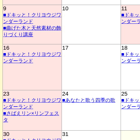
9
10
11
■ドキッと！クリヨウジワ
■ドキ
ンダーランド
ンダー
■曲げた木と天然素材の飾
りづくり講座
16
17
18
■ドキッと！クリヨウジワ
■ドキ
ンダーランド
ンダー
23
24
25
■ドキッと！クリヨウジワ
■あなたと歌う四季の歌
■ドキ
ンダーランド
ンダー
■さばえリン×リンフェス
タ
30
31