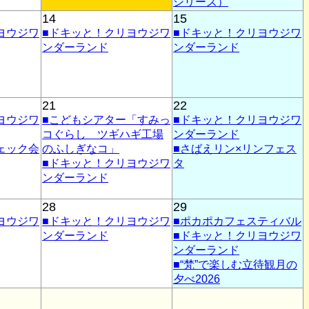
シリーズ）
14
15
ヨウジワ
■ドキッと！クリヨウジワ
■ドキッと！クリヨウジワ
ンダーランド
ンダーランド
21
22
ヨウジワ
■こどもシアター「すみっ
■ドキッと！クリヨウジワ
コぐらし ツギハギ工場
ンダーランド
ェック会
のふしぎなコ」
■さばえリン×リンフェス
■ドキッと！クリヨウジワ
タ
ンダーランド
28
29
ヨウジワ
■ドキッと！クリヨウジワ
■ポカポカフェスティバル
ンダーランド
■ドキッと！クリヨウジワ
ンダーランド
■“梵”で楽しむ立待観月の
夕べ2026