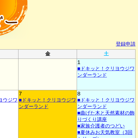
登録申請
金
土
1
■ドキッと！クリヨウジワ
ンダーランド
7
8
ヨウジワ
■ドキッと！クリヨウジワ
■ドキッと！クリヨウジワ
ンダーランド
ンダーランド
■曲げた木と天然素材の飾
りづくり講座
■家族介護者のつどい
■夏休みお天気教室（3回