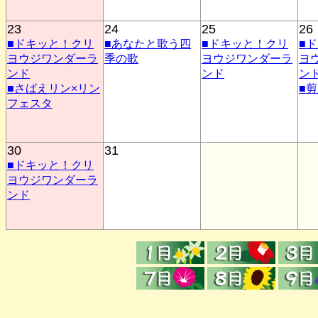
23
24
25
26
■ドキッと！クリ
■あなたと歌う四
■ドキッと！クリ
■
ヨウジワンダーラ
季の歌
ヨウジワンダーラ
ヨ
ンド
ンド
ン
■さばえリン×リン
■
フェスタ
30
31
■ドキッと！クリ
ヨウジワンダーラ
ンド