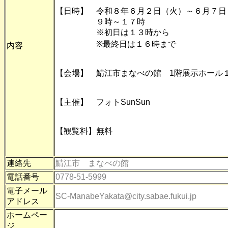
【日時】 令和８年６月２日（火）～６月７日
９時～１７時
※初日は１３時から
※最終日は１６時まで
内容
【会場】 鯖江市まなべの館 1階展示ホール
【主催】 フォトSunSun
【観覧料】無料
連絡先
鯖江市 まなべの館
電話番号
0778-51-5999
電子メール
SC-ManabeYakata@city.sabae.fukui.jp
アドレス
ホームペー
ジ