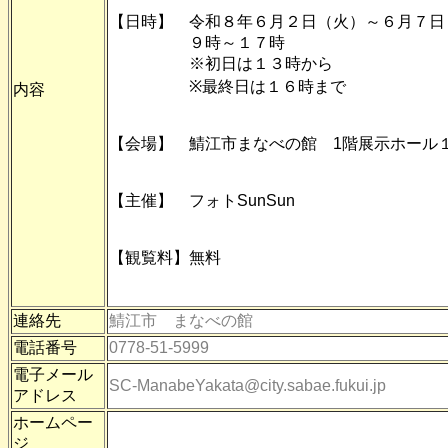
【日時】 令和８年６月２日（火）～６月７日
９時～１７時
※初日は１３時から
※最終日は１６時まで
内容
【会場】 鯖江市まなべの館 1階展示ホール
【主催】 フォトSunSun
【観覧料】無料
連絡先
鯖江市 まなべの館
電話番号
0778-51-5999
電子メール
SC-ManabeYakata@city.sabae.fukui.jp
アドレス
ホームペー
ジ