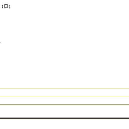
（日）
１