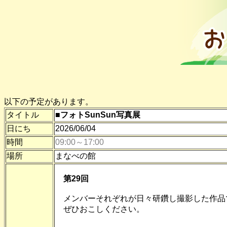
以下の予定があります。
タイトル
■フォトSunSun写真展
日にち
2026/06/04
時間
09:00～17:00
場所
まなべの館
第29回
メンバーそれぞれが日々研鑽し撮影した作品
ぜひおこしください。