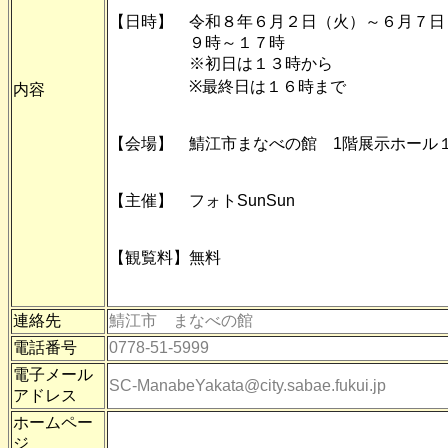
【日時】 令和８年６月２日（火）～６月７日
９時～１７時
※初日は１３時から
※最終日は１６時まで
内容
【会場】 鯖江市まなべの館 1階展示ホール
【主催】 フォトSunSun
【観覧料】無料
連絡先
鯖江市 まなべの館
電話番号
0778-51-5999
電子メール
SC-ManabeYakata@city.sabae.fukui.jp
アドレス
ホームペー
ジ