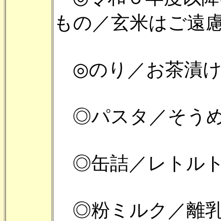
もの／玄米はご遠
◎のり／お茶漬け
◎パスタ／そうめ
◎缶詰／レトルト
◎粉ミルク／離乳