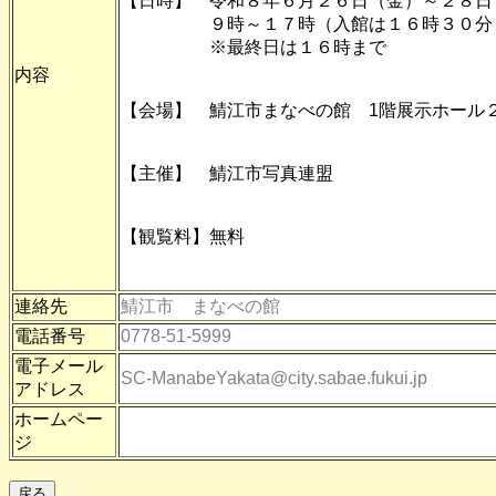
【日時】 令和８年６月２６日（金）～２８日
９時～１７時（入館は１６時３０分
※最終日は１６時まで
内容
【会場】 鯖江市まなべの館 1階展示ホール
【主催】 鯖江市写真連盟
【観覧料】無料
連絡先
鯖江市 まなべの館
電話番号
0778-51-5999
電子メール
SC-ManabeYakata@city.sabae.fukui.jp
アドレス
ホームペー
ジ