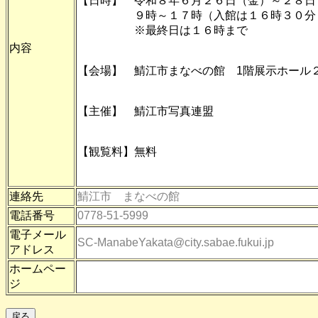
【日時】 令和８年６月２６日（金）～２８日
９時～１７時（入館は１６時３０分
※最終日は１６時まで
内容
【会場】 鯖江市まなべの館 1階展示ホール
【主催】 鯖江市写真連盟
【観覧料】無料
連絡先
鯖江市 まなべの館
電話番号
0778-51-5999
電子メール
SC-ManabeYakata@city.sabae.fukui.jp
アドレス
ホームペー
ジ