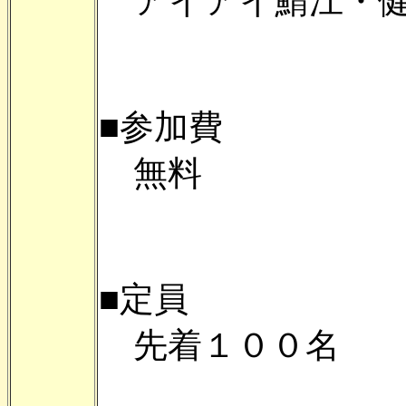
アイアイ鯖江・健
■参加費
無料
■定員
先着１００名