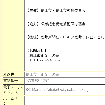
【主催】鯖江市・鯖江市教育委員会
【協力】深瀬記念視覚芸術保存基金
【後援】福井新聞社／FBC／福井テレビ／こし
【お問合せ】
鯖江市まなべの館
TEL:0778-53-2257
連絡先
鯖江市 まなべの館
電話番号
0778-53-2257
電子メール
SC-ManabeYakata@city.sabae.fukui.jp
アドレス
ホームペー
ジ