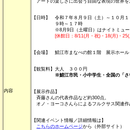
アートの楽しさに出会う自由な表現の世界を
【日時】 令和７年８月９日（土）～１０月１
９時～１７時
※8月9日（土曜日）はナイトミュージ
[休館日：8/11(月・祝)・18(月)・25(月)
【会場】 鯖江市まなべの館１階 展示ホール
【観覧料】大人 ３００円
※鯖江市民・小中学生・全国の「さ
内容
【展示作品】
斉藤さんの代表作品など約300点。
オノ・ヨーコさんらによるフルクサス関連作
【関連イベント情報／詳細情報は】
こちらのホームページ
から（外部サイト）