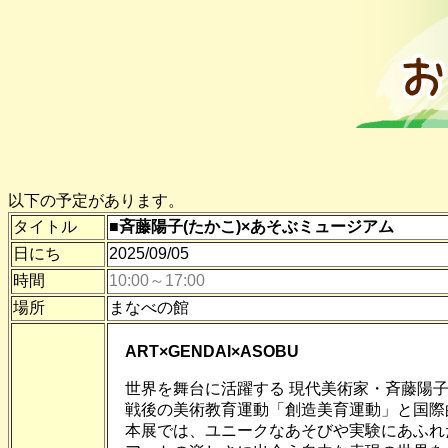
以下の予定があります。
タイトル
■斉藤陽子(たかこ)×あそぶミュージアム
日にち
2025/09/05
時間
10:00～17:00
場所
まなべの館
ART×GENDAI×ASOBU
世界を舞台に活躍する 現代美術家・斉藤陽子
戦後の美術教育運動「創造美育運動」と国際的
本展では、ユニークなあそびや実験にあふれ