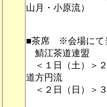
山月・小原流）
■茶席 ※会場にて
鯖江茶道連盟
＜１日（土）＞２
道方円流
＜２日（日）＞３