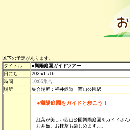
以下の予定があります。
タイトル
■嚮陽庭園ガイドツアー
日にち
2025/11/16
時間
10:05集合
場所
集合場所：福井鉄道 西山公園駅
●嚮陽庭園をガイドと歩こう！
紅葉が美しい西山公園嚮陽庭園をガイドさん
お弁当、お抹茶も楽しめますよ。