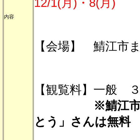
12/1(月)・8(月)
内容
【会場】 鯖江市ま
【観覧料】一般 
※鯖江
とう」さんは無料