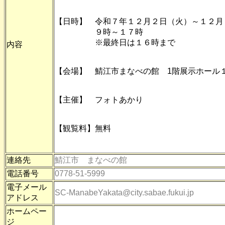
【日時】 令和７年１２月２日（火）～１２月
９時～１７時
※最終日は１６時まで
内容
【会場】 鯖江市まなべの館 1階展示ホール
【主催】 フォトあかり
【観覧料】無料
連絡先
鯖江市 まなべの館
電話番号
0778-51-5999
電子メール
SC-ManabeYakata@city.sabae.fukui.jp
アドレス
ホームペー
ジ