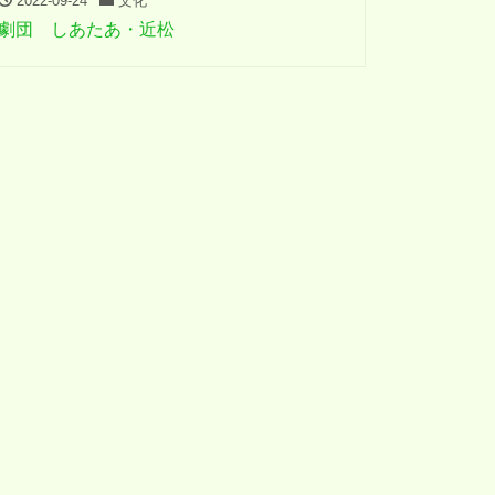
2022-09-24
文化
劇団 しあたあ・近松