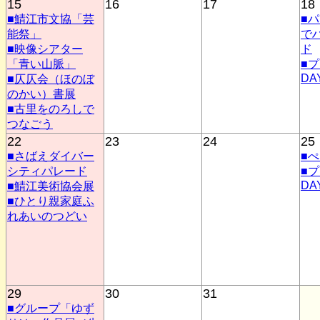
15
16
17
18
■鯖江市文協「芸
■
能祭」
で
■映像シアター
ド
「青い山脈」
■
DA
■仄仄会（ほのぼ
のかい）書展
■古里をのろしで
つなごう
22
23
24
25
■さばえダイバー
■
シティパレード
■
DA
■鯖江美術協会展
■ひとり親家庭ふ
れあいのつどい
29
30
31
■グループ「ゆず