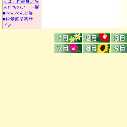
りは」作品展／先
人たちのアート展
■ぺんぺん会展
■松堂庵呈茶サー
ビス