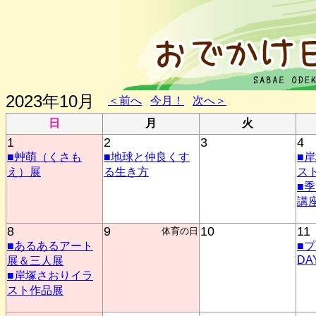
2023年10月
＜前へ
今月！
次へ＞
日
月
火
1
2
3
4
■艸萌（くさも
■地球と仲良くす
■
え）展
る生き方
ス
■
講
8
9
10
11
体育の日
■あるあるアート
■
DA
展＆三人展
■岸塚さおりイラ
スト作品展