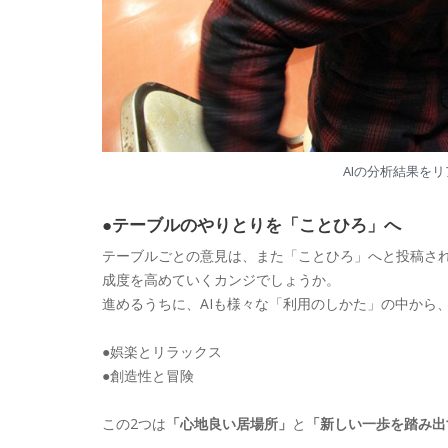
AIの分析結果を
●テーブルのやりとりを「ことひろ」へ
テーブルごとの意見は、また「ことひろ」へと投稿され
成度を高めていくカンジでしょうか。
進めるうちに、AIも様々な「利用のしかた」の中から
●娯楽とリラックス
●創造性と冒険
この2つは
「心地良い居場所」
と
「新しい一歩を踏み出