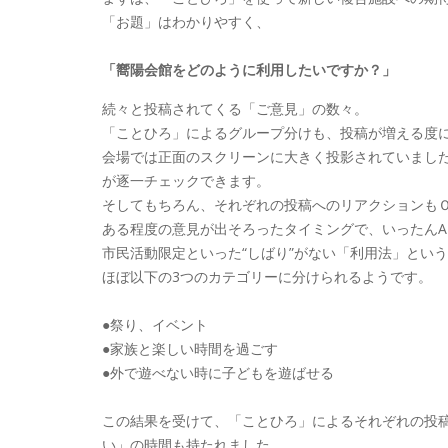
「お題」はわかりやすく、
「嚮陽会館をどのように利用したいですか？」
続々と投稿されてくる「ご意見」の数々。
「ことひろ」によるグループ分けも、投稿が増える度
会場では正面のスクリーンに大きく投影されていまし
が逐一チェックできます。
そしてもちろん、それぞれの投稿へのリアクションも
ある程度の意見が出そろったタイミングで、いったんA
市民活動限定といった“しばり”がない「利用法」とい
ほぼ以下の3つのカテゴリーに分けられるようです。
●祭り、イベント
●家族と楽しい時間を過ごす
●外で遊べない時に子どもを遊ばせる
この結果を受けて、「ことひろ」によるそれぞれの投
い」の時間も持たれました。