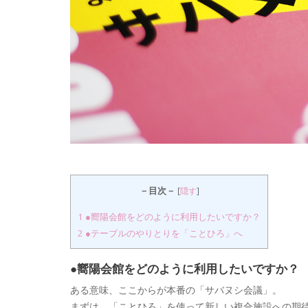
－目次－
[
隠す
]
1
●嚮陽会館をどのように利用したいですか？
2
●テーブルのやりとりを「ことひろ」へ
●嚮陽会館をどのように利用したいですか？
ある意味、ここからが本番の「サバヌシ会議」。
まずは、「ことひろ」を使って新しい複合施設への期