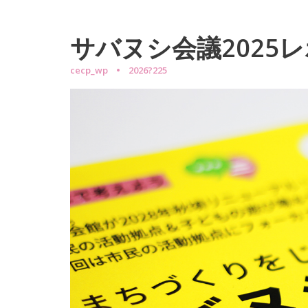
サバヌシ会議2025レポ
cecp_wp
2026?225