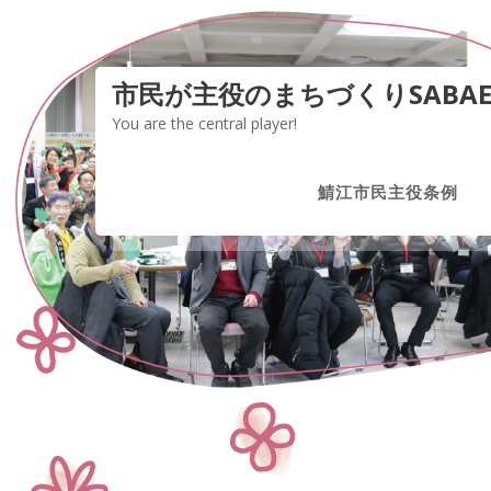
S
k
i
市民が主役のまちづくりSABA
p
t
You are the central player!
o
c
鯖江市民主役条例
o
n
t
e
n
t