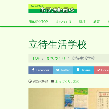
団体紹介TOP
まちづくり
環境
教育
立待生活学校
TOP
まちづくり
立待生活学校
Facebook
Twitter
Hatena
Pock
2022-09-24
まちづくり
,
文化