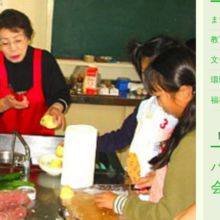
ま
教
文
環
福