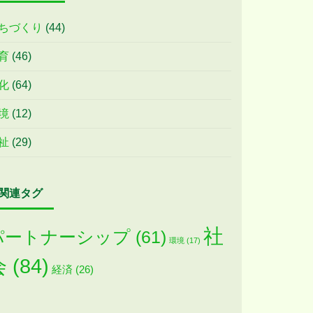
ちづくり
(44)
育
(46)
化
(64)
境
(12)
祉
(29)
関連タグ
社
パートナーシップ
(61)
環境
(17)
会
(84)
経済
(26)