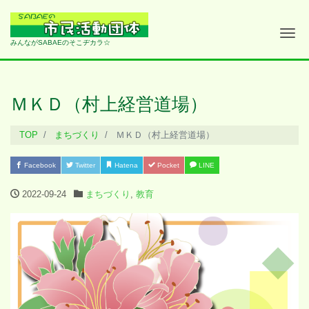
Me
みんながSABAEのそこヂカラ☆
ＭＫＤ（村上経営道場）
TOP
まちづくり
ＭＫＤ（村上経営道場）
Facebook
Twitter
Hatena
Pocket
LINE
2022-09-24
まちづくり
,
教育