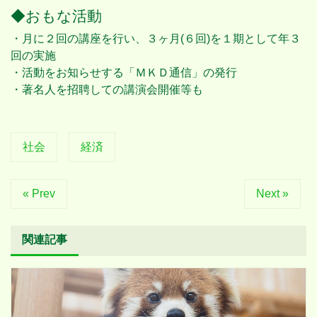
◆おもな活動
・月に２回の講座を行い、３ヶ月(６回)を１期として年３
回の実施
・活動をお知らせする「ＭＫＤ通信」の発行
・著名人を招聘しての講演会開催等も
社会
経済
« Prev
Next »
関連記事