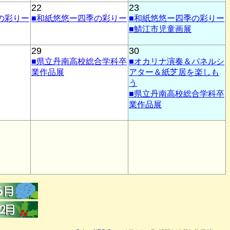
22
23
の彩りー
■和紙悠悠ー四季の彩りー
■和紙悠悠ー四季の彩りー
■鯖江市児童画展
29
30
■県立丹南高校総合学科卒
■オカリナ演奏＆パネルシ
業作品展
アター＆紙芝居を楽しも
う
■県立丹南高校総合学科卒
業作品展