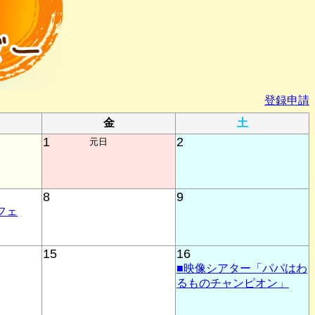
登録申請
金
土
1
2
元日
8
9
フェ
15
16
■映像シアター「パパはわ
るものチャンピオン」