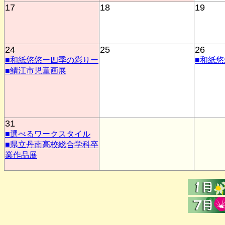
17
18
19
24
25
26
■和紙悠悠ー四季の彩りー
■和紙
■鯖江市児童画展
31
■選べるワークスタイル
■県立丹南高校総合学科卒
業作品展