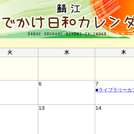
火
水
木
6
7
■ライブラリーカ
13
14