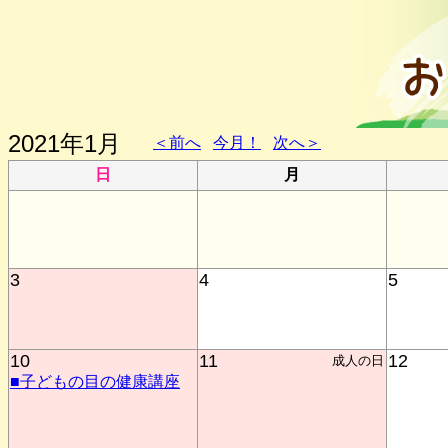
2021年1月
＜前へ
今月！
次へ＞
日
月
3
4
5
10
11
12
成人の日
■子どもの目の健康講座