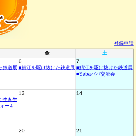
登録申請
金
土
6
7
た鉄道展
■鯖江を駆け抜けた鉄道展
■鯖江を駆け抜けた鉄道展
■Sabaパパ交流会
13
14
で生き生
ォーキ
20
21