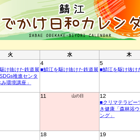
火
水
木
4
5
を駆け抜けた鉄道展
■鯖江を駆け抜けた鉄道展
■鯖江を駆け抜け
SDGs推進センタ
休み環境講座」
11
12
山の日
■クリマテラピー
き健康「森林浴ウ
ング」
18
19