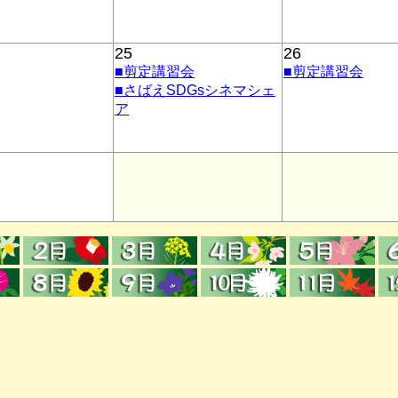
25
26
■剪定講習会
■剪定講習会
■さばえSDGsシネマシェ
ア