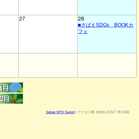
27
28
■さばえSDGs BOOKカ
フェ