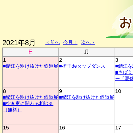
2021年8月
＜前へ
今月！
次へ＞
日
月
1
2
3
■鯖江を駆け抜けた鉄道展
■椅子deタップダンス
■鯖江
■さばえ
ー「夏
8
9
10
■鯖江を駆け抜けた鉄道展
■鯖江を駆け抜けた鉄道展
■空き家に関わる相談会
（無料）
15
16
17