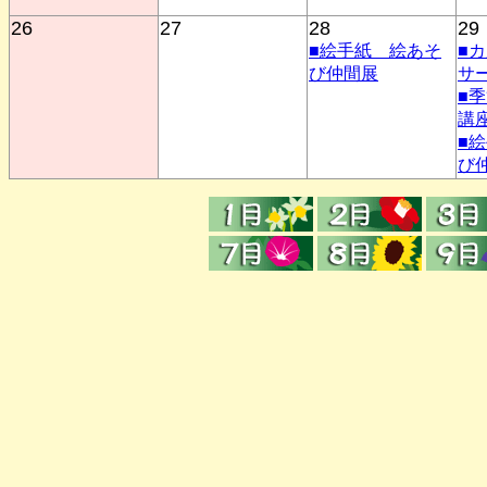
26
27
28
29
■絵手紙 絵あそ
■
び仲間展
サ
■
講
■
び