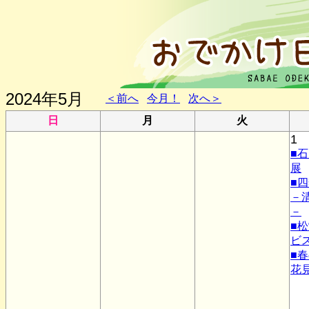
2024年5月
＜前へ
今月！
次へ＞
日
月
火
1
■
展
■
－
－
■
ビ
■
花