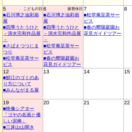
5
6
7
8
こどもの日
振替休日
■石川博之油彩画
■石川博之油彩画
■松堂庵呈茶サー
展
展
ビス
■四季うたうひと
■四季うたうひと
■春の嚮陽庭園お
－清水完和作品展
－清水完和作品展
花見ガイドツアー
－
－
■さばえつつじま
■松堂庵呈茶サー
つり
ビス
■松堂庵呈茶サー
■春の嚮陽庭園お
ビス
花見ガイドツアー
12
13
14
15
■鯖江のゴミのあ
り方について
■みんながまる展
19
20
21
22
■映像シアター
「ゴヤの名画と優
しい泥棒」
■三床山山開き