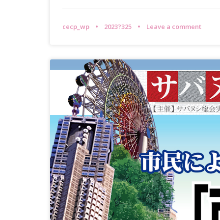
cecp_wp
2023?325
Leave a comment