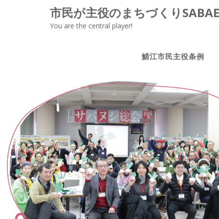
S
市民が主役のまちづくりSABA
k
You are the central player!
i
p
t
鯖江市民主役条例
o
c
o
n
t
e
n
t