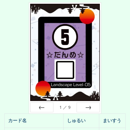
1
／
9
前へ
次へ
カード名
しゅるい
まいすう