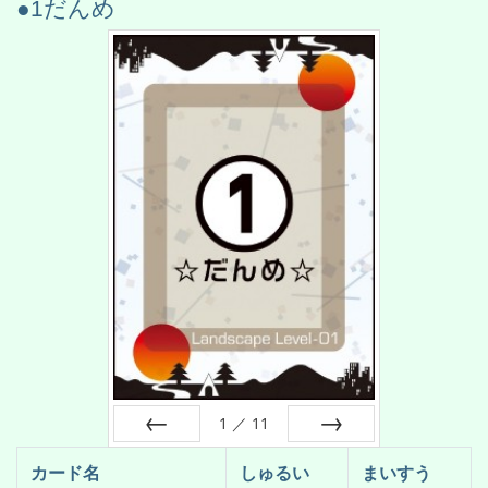
●1だんめ
1
／
11
前へ
次へ
カード名
しゅるい
まいすう