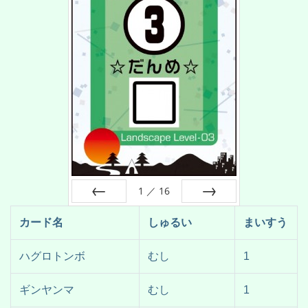
1
／
16
前へ
次へ
カード名
しゅるい
まいすう
ハグロトンボ
むし
1
ギンヤンマ
むし
1