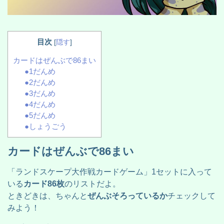
目次
[
隠す
]
カードはぜんぶで86まい
●1だんめ
●2だんめ
●3だんめ
●4だんめ
●5だんめ
●しょうごう
カードはぜんぶで86まい
「ランドスケープ大作戦カードゲーム」1セットに入って
いる
カード86枚
のリストだよ。
ときどきは、ちゃんと
ぜんぶそろっているか
チェックして
みよう！