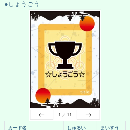
●しょうごう
1
／
11
前へ
次へ
カード名
しゅるい
まいすう