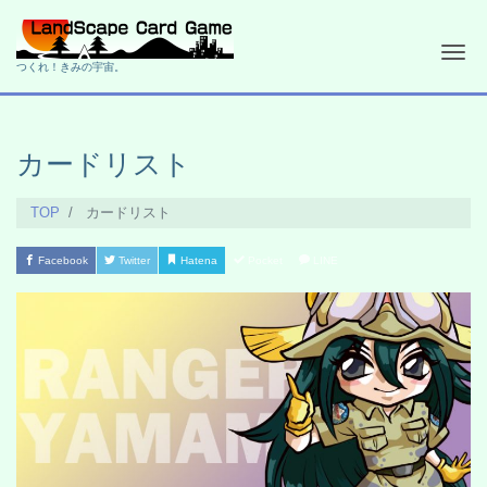
Me
つくれ！きみの宇宙。
カードリスト
TOP
カードリスト
Facebook
Twitter
Hatena
Pocket
LINE