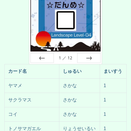
1
／
12
前へ
次へ
カード名
しゅるい
まいすう
ヤマメ
さかな
1
サクラマス
さかな
1
コイ
さかな
1
トノサマガエル
りょうせいるい
1