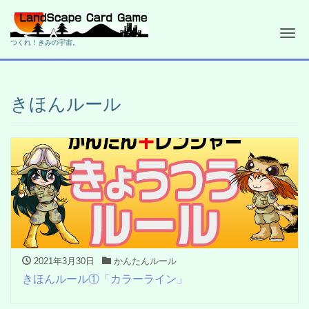
Me
つくれ！きみの宇宙。
きほんルール
2021年3月30日
かんたんルール
きほんルール①「カラーライン」